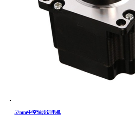
57mm中空轴步进电机