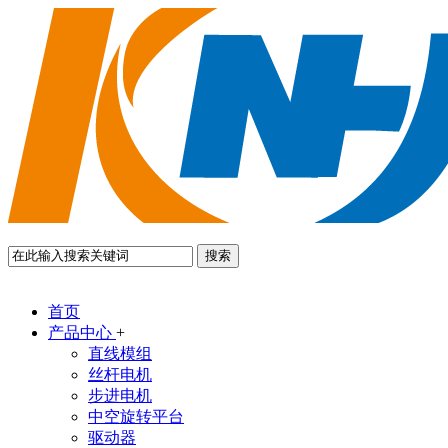
搜索
首页
产品中心
+
直线模组
丝杆电机
步进电机
中空旋转平台
驱动器