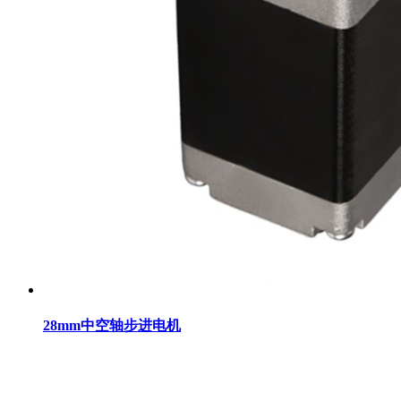
28mm中空轴步进电机