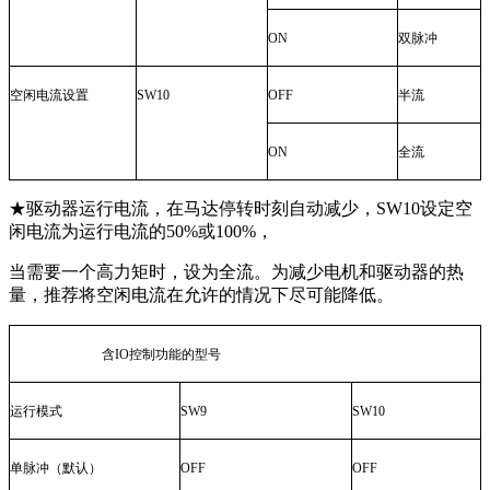
ON
双脉冲
空闲电流设置
SW10
OFF
半流
ON
全流
★驱动器运行电流，在马达停转时刻自动减少，
SW10
设定空
闲电流为运行电流的
50%
或
100%
，
当需要一个高力矩时，设为全流。为减少电机和驱动器的热
量，推荐将空闲电流在允许的情况下尽可能降低。
含
IO
控制功能的型号
运行模式
SW9
SW10
单脉冲（默认）
OFF
OFF