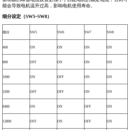
能会导致电机温升过高，影响电机使用寿命。
细分设定（SW5~SW8）
细分
SW5
SW6
SW7
SW8
400
ON
ON
ON
ON
800
OFF
ON
ON
ON
1600
ON
OFF
ON
ON
3200
OFF
OFF
ON
ON
6400
ON
ON
OFF
ON
12800
OFF
ON
OFF
ON