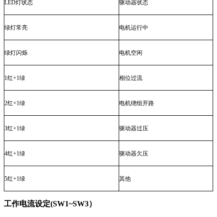
LED
灯状态
驱动器状态
绿灯常亮
电机运行中
绿灯闪烁
电机空闲
1
红
+1
绿
相位过流
2
红
+1
绿
电机绕组开路
3
红
+1
绿
驱动器过压
4
红
+1
绿
驱动器欠压
5
红
+1
绿
其他
工作电流设定(SW1~SW3）