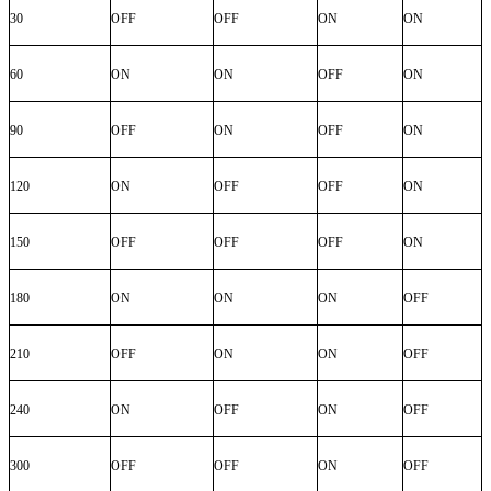
30
OFF
OFF
ON
ON
60
ON
ON
OFF
ON
90
OFF
ON
OFF
ON
120
ON
OFF
OFF
ON
150
OFF
OFF
OFF
ON
180
ON
ON
ON
OFF
210
OFF
ON
ON
OFF
240
ON
OFF
ON
OFF
300
OFF
OFF
ON
OFF