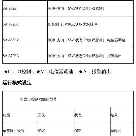
SA-872E
脉冲
+
方向（
SW9
状态
ON
为双脉冲）
SA-872EC
IO
控制（
SW9
状态
ON
为双脉冲）
SA-865EV
脉冲
+
方向（
SW9
状态
ON
为双脉冲） 电位器调速
SA-872EA
脉冲
+
方向（
SW9
状态
ON
为双脉冲） 报警输出
★C：
IO
控制；★
V
：电位器调速；★
A
：报警输出
运行模式设定
不含
IO
控制功能的型号
功能
开关
状态
结果
单双脉冲设置
SW9
OFF
单脉冲