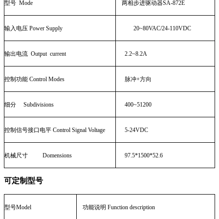
型号
Mode
两相步进驱动器
SA-872E
输入电压
Power Supply
20~80VAC/24-110VDC
输出电流
Output
current
2.2~8.2A
控制功能
Control Modes
脉冲
+
方向
细分
Subdivisions
400~51200
控制信号接口电平
Control Signal Voltage
5-24VDC
机械尺寸
Domensions
97.5*1500*52.6
可定制型号
型号
Model
功能说明
Function description