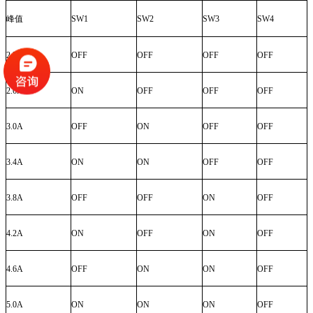
峰值
SW1
SW2
SW3
SW4
2.2A
OFF
OFF
OFF
OFF
2.6A
ON
OFF
OFF
OFF
3.0A
OFF
ON
OFF
OFF
3.4A
ON
ON
OFF
OFF
3.8A
OFF
OFF
ON
OFF
4.2A
ON
OFF
ON
OFF
4.6A
OFF
ON
ON
OFF
5.0A
ON
ON
ON
OFF