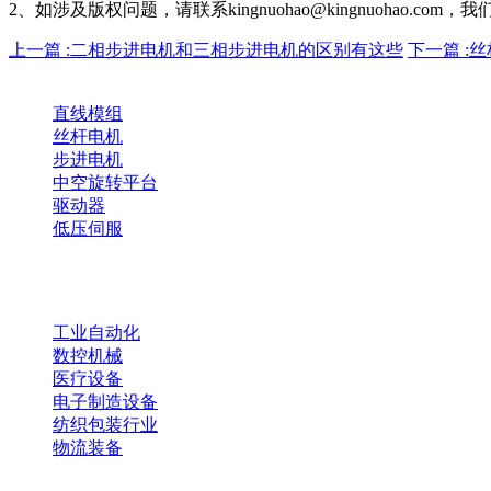
2、如涉及版权问题，请联系kingnuohao@kingnuohao.co
上一篇 :二相步进电机和三相步进电机的区别有这些
下一篇 :
产品中心
直线模组
丝杆电机
步进电机
中空旋转平台
驱动器
低压伺服
产品选型
应用方案
工业自动化
数控机械
医疗设备
电子制造设备
纺织包装行业
物流装备
关于金诺豪